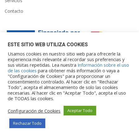
Servicios
Contacto
ESTE SITIO WEB UTILIZA COOKIES
Usamos cookies en nuestro sitio web para ofrecerle la
experiencia más relevante al recordar sus preferencias y
sus visitas repetidas. Lea nuestra
Información sobre el uso
Financiado por la Unión Europea – NextGenerationEU. Sin
de las cookies
para obtener más información o vaya a
embargo, los puntos de vista y las
"Configuración de Cookies" para proporcionar un
opiniones expresadas son únicamente los del autor o autores y
consentimiento controlado. Al hacer clic en "Rechazar
Todo", acepta el almacenamiento de solo las cookies
no reflejan necesariamente los de
necesarias. Al hacer clic en "Aceptar Todo", acepta el uso
la Unión Europea o la Comisión Europea. Ni la Unión Europea ni
de TODAS las cookies.
la Comisión Europea pueden ser
consideradas responsables de las mismas.
Configuración de Cookies
Aceptar Todo
Rechazar Todo