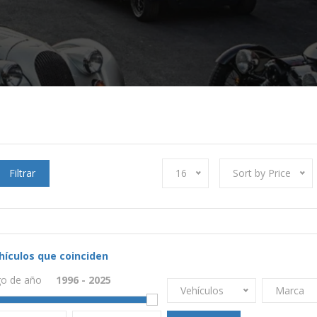
Filtrar
16
Sort by Price
hículos que coinciden
o de año
Vehículos
Marca