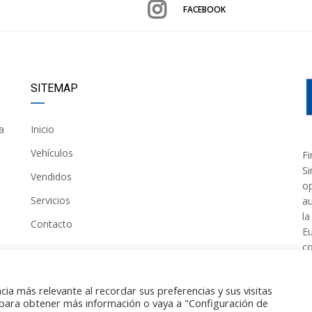
FACEBOOK
SITEMAP
a
Inicio
Vehículos
Fi
Si
Vendidos
op
Servicios
au
la
Contacto
Eu
co
ia más relevante al recordar sus preferencias y sus visitas
para obtener más información o vaya a "Configuración de