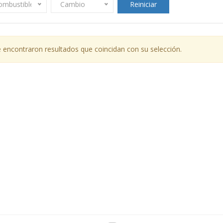
ombustible
Cambio
Reiniciar
 encontraron resultados que coincidan con su selección.