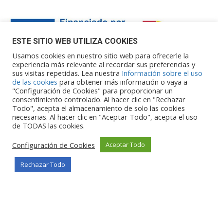
ESTE SITIO WEB UTILIZA COOKIES
Usamos cookies en nuestro sitio web para ofrecerle la
experiencia más relevante al recordar sus preferencias y
sus visitas repetidas. Lea nuestra
Información sobre el uso
Financiado por la Unión Europea – NextGenerationEU. Sin
de las cookies
para obtener más información o vaya a
embargo, los puntos de vista y las
"Configuración de Cookies" para proporcionar un
opiniones expresadas son únicamente los del autor o autores y
consentimiento controlado. Al hacer clic en "Rechazar
Todo", acepta el almacenamiento de solo las cookies
no reflejan necesariamente los de
necesarias. Al hacer clic en "Aceptar Todo", acepta el uso
la Unión Europea o la Comisión Europea. Ni la Unión Europea ni
de TODAS las cookies.
la Comisión Europea pueden ser
consideradas responsables de las mismas.
Configuración de Cookies
Aceptar Todo
Rechazar Todo
©Copyright 2026
Portalclub
Todos los derechos reservados
Privacy Policy