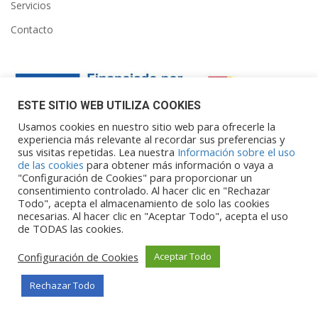
Servicios
Contacto
ESTE SITIO WEB UTILIZA COOKIES
Usamos cookies en nuestro sitio web para ofrecerle la
experiencia más relevante al recordar sus preferencias y
sus visitas repetidas. Lea nuestra
Información sobre el uso
Financiado por la Unión Europea – NextGenerationEU. Sin
de las cookies
para obtener más información o vaya a
embargo, los puntos de vista y las
"Configuración de Cookies" para proporcionar un
opiniones expresadas son únicamente los del autor o autores y
consentimiento controlado. Al hacer clic en "Rechazar
Todo", acepta el almacenamiento de solo las cookies
no reflejan necesariamente los de
necesarias. Al hacer clic en "Aceptar Todo", acepta el uso
la Unión Europea o la Comisión Europea. Ni la Unión Europea ni
de TODAS las cookies.
la Comisión Europea pueden ser
consideradas responsables de las mismas.
Configuración de Cookies
Aceptar Todo
Rechazar Todo